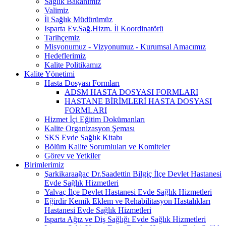
Sağlık Bakanımız
Valimiz
İl Sağlık Müdürümüz
Isparta Ev.Sağ.Hizm. İl Koordinatörü
Tarihçemiz
Misyonumuz - Vizyonumuz - Kurumsal Amacımız
Hedeflerimiz
Kalite Politikamız
Kalite Yönetimi
Hasta Dosyası Formları
ADSM HASTA DOSYASI FORMLARI
HASTANE BİRİMLERİ HASTA DOSYASI
FORMLARI
Hizmet İçi Eğitim Dokümanları
Kalite Organizasyon Şeması
SKS Evde Sağlık Kitabı
Bölüm Kalite Sorumluları ve Komiteler
Görev ve Yetkiler
Birimlerimiz
Şarkikaraağaç Dr.Saadettin Bilgiç İlçe Devlet Hastanesi
Evde Sağlık Hizmetleri
Yalvaç İlçe Devlet Hastanesi Evde Sağlık Hizmetleri
Eğirdir Kemik Eklem ve Rehabilitasyon Hastalıkları
Hastanesi Evde Sağlık Hizmetleri
Isparta Ağız ve Diş Sağlığı Evde Sağlık Hizmetleri