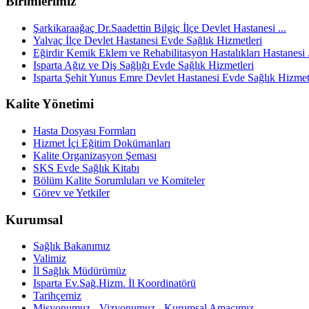
Birimlerimiz
Şarkikaraağaç Dr.Saadettin Bilgiç İlçe Devlet Hastanesi ...
Yalvaç İlçe Devlet Hastanesi Evde Sağlık Hizmetleri
Eğirdir Kemik Eklem ve Rehabilitasyon Hastalıkları Hastanesi .
Isparta Ağız ve Diş Sağlığı Evde Sağlık Hizmetleri
Isparta Şehit Yunus Emre Devlet Hastanesi Evde Sağlık Hizmet
Kalite Yönetimi
Hasta Dosyası Formları
Hizmet İçi Eğitim Dokümanları
Kalite Organizasyon Şeması
SKS Evde Sağlık Kitabı
Bölüm Kalite Sorumluları ve Komiteler
Görev ve Yetkiler
Kurumsal
Sağlık Bakanımız
Valimiz
İl Sağlık Müdürümüz
Isparta Ev.Sağ.Hizm. İl Koordinatörü
Tarihçemiz
Misyonumuz - Vizyonumuz - Kurumsal Amacımız