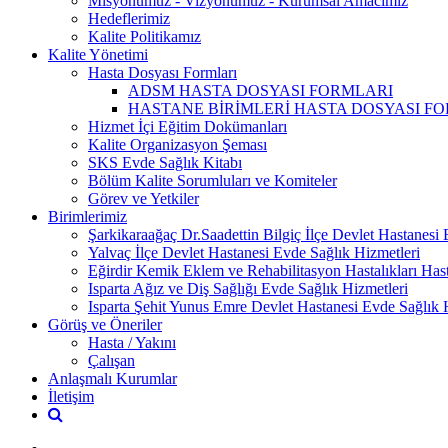
Misyonumuz - Vizyonumuz - Kurumsal Amacımız
Hedeflerimiz
Kalite Politikamız
Kalite Yönetimi
Hasta Dosyası Formları
ADSM HASTA DOSYASI FORMLARI
HASTANE BİRİMLERİ HASTA DOSYASI F
Hizmet İçi Eğitim Dokümanları
Kalite Organizasyon Şeması
SKS Evde Sağlık Kitabı
Bölüm Kalite Sorumluları ve Komiteler
Görev ve Yetkiler
Birimlerimiz
Şarkikaraağaç Dr.Saadettin Bilgiç İlçe Devlet Hastanesi
Yalvaç İlçe Devlet Hastanesi Evde Sağlık Hizmetleri
Eğirdir Kemik Eklem ve Rehabilitasyon Hastalıkları Has
Isparta Ağız ve Diş Sağlığı Evde Sağlık Hizmetleri
Isparta Şehit Yunus Emre Devlet Hastanesi Evde Sağlık 
Görüş ve Öneriler
Hasta / Yakını
Çalışan
Anlaşmalı Kurumlar
İletişim