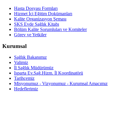
Hasta Dosyası Formları
Hizmet İçi Eğitim Dokümanları
Kalite Organizasyon Şeması
SKS Evde Sağlık Kitabı
Bölüm Kalite Sorumluları ve Komiteler
Görev ve Yetkiler
Kurumsal
Sağlık Bakanımız
Valimiz
İl Sağlık Müdürümüz
Isparta Ev.Sağ.Hizm. İl Koordinatörü
Tarihçemiz
Misyonumuz - Vizyonumuz - Kurumsal Amacımız
Hedeflerimiz