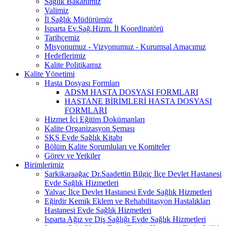
Sağlık Bakanımız
Valimiz
İl Sağlık Müdürümüz
Isparta Ev.Sağ.Hizm. İl Koordinatörü
Tarihçemiz
Misyonumuz - Vizyonumuz - Kurumsal Amacımız
Hedeflerimiz
Kalite Politikamız
Kalite Yönetimi
Hasta Dosyası Formları
ADSM HASTA DOSYASI FORMLARI
HASTANE BİRİMLERİ HASTA DOSYASI
FORMLARI
Hizmet İçi Eğitim Dokümanları
Kalite Organizasyon Şeması
SKS Evde Sağlık Kitabı
Bölüm Kalite Sorumluları ve Komiteler
Görev ve Yetkiler
Birimlerimiz
Şarkikaraağaç Dr.Saadettin Bilgiç İlçe Devlet Hastanesi
Evde Sağlık Hizmetleri
Yalvaç İlçe Devlet Hastanesi Evde Sağlık Hizmetleri
Eğirdir Kemik Eklem ve Rehabilitasyon Hastalıkları
Hastanesi Evde Sağlık Hizmetleri
Isparta Ağız ve Diş Sağlığı Evde Sağlık Hizmetleri