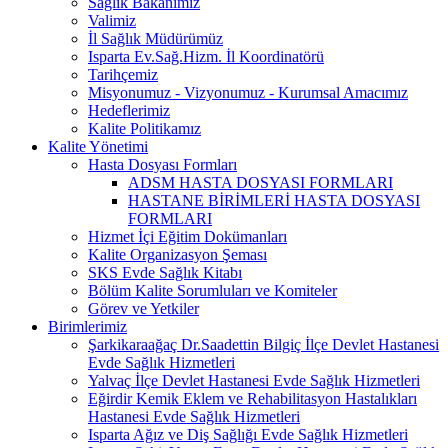
Sağlık Bakanımız
Valimiz
İl Sağlık Müdürümüz
Isparta Ev.Sağ.Hizm. İl Koordinatörü
Tarihçemiz
Misyonumuz - Vizyonumuz - Kurumsal Amacımız
Hedeflerimiz
Kalite Politikamız
Kalite Yönetimi
Hasta Dosyası Formları
ADSM HASTA DOSYASI FORMLARI
HASTANE BİRİMLERİ HASTA DOSYASI
FORMLARI
Hizmet İçi Eğitim Dokümanları
Kalite Organizasyon Şeması
SKS Evde Sağlık Kitabı
Bölüm Kalite Sorumluları ve Komiteler
Görev ve Yetkiler
Birimlerimiz
Şarkikaraağaç Dr.Saadettin Bilgiç İlçe Devlet Hastanesi
Evde Sağlık Hizmetleri
Yalvaç İlçe Devlet Hastanesi Evde Sağlık Hizmetleri
Eğirdir Kemik Eklem ve Rehabilitasyon Hastalıkları
Hastanesi Evde Sağlık Hizmetleri
Isparta Ağız ve Diş Sağlığı Evde Sağlık Hizmetleri