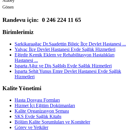
Atabey
Gönen
Randevu için: 0 246 224 11 65
Birimlerimiz
Şarkikaraağaç Dr.Saadettin Bilgiç İlçe Devlet Hastanesi ...
Yalvaç İlçe Devlet Hastanesi Evde Sağlık Hizmetleri
Eğirdir Kemik Eklem ve Rehabilitasyon Hastalıkları
Hastanesi ...
Isparta Ağız ve Diş Sağlığı Evde Sağlık Hizmetleri
Isparta Şehit Yunus Emre Devlet Hastanesi Evde Sağlık
Hizmetleri
Kalite Yönetimi
Hasta Dosyası Formları
Hizmet İçi Eğitim Dokümanları
Kalite Organizasyon Şeması
SKS Evde Sağlık Kitabı
Bölüm Kalite Sorumluları ve Komiteler
Görev ve Yetkiler