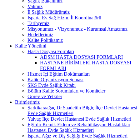
Sağlık Bakanımız
Valimiz
İl Sağlık Müdürümüz
Isparta Ev.Sağ.Hizm. İl Koordinatörü
Tarihçemiz
Misyonumuz - Vizyonumuz - Kurumsal Amacımız
Hedeflerimiz
Kalite Politikamız
Kalite Yönetimi
Hasta Dosyası Formları
ADSM HASTA DOSYASI FORMLARI
HASTANE BİRİMLERİ HASTA DOSYASI
FORMLARI
Hizmet İçi Eğitim Dokümanları
Kalite Organizasyon Şeması
SKS Evde Sağlık Kitabı
Bölüm Kalite Sorumluları ve Komiteler
Görev ve Yetkiler
Birimlerimiz
Şarkikaraağaç Dr.Saadettin Bilgiç İlçe Devlet Hastanesi
Evde Sağlık Hizmetleri
Yalvaç İlçe Devlet Hastanesi Evde Sağlık Hizmetleri
Eğirdir Kemik Eklem ve Rehabilitasyon Hastalıkları
Hastanesi Evde Sağlık Hizmetleri
Isparta Ağız ve Diş Sağlığı Evde Sağlık Hizmetleri