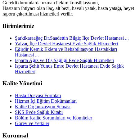
Gerekli durumlarda uzman hekim konsültasyonu,
Hastanın ihtiyacı olan ilaç, alt bezi, havalı yatak, hasta yatağı, heyet
raporu çıkartılması hizmetleri verilir.
Birimlerimiz
Şarkikaraağaç Dr.Saadettin Bilgiç İlçe Devlet Hastanesi ...
Yalvaç İlçe Devlet Hastanesi Evde Sağlık Hizmetleri
Eğirdir Kemik Eklem ve Rehabilitasyon Hastalıkları
Hastanesi ...
Isparta Ağız ve Diş Sağlığı Evde Sağlık Hizmetleri
Isparta Şehit Yunus Emre Devlet Hastanesi Evde Sağlık
Hizmetleri
Kalite Yönetimi
Hasta Dosyası Formları
Hizmet İçi Eğitim Dokümanları
Kalite Organizasyon Şeması
SKS Evde Sağlık Kitabı
Bölüm Kalite Sorumluları ve Komiteler
Görev ve Yetkiler
Kurumsal