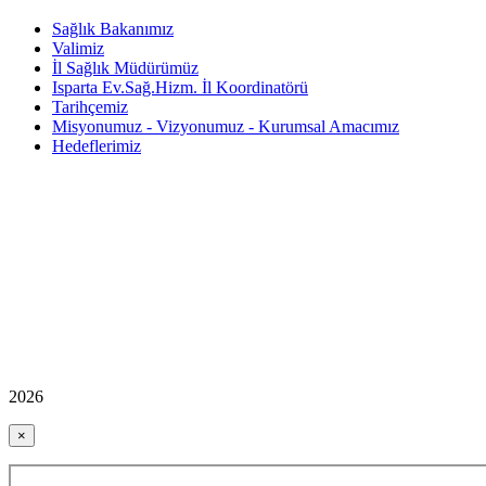
Sağlık Bakanımız
Valimiz
İl Sağlık Müdürümüz
Isparta Ev.Sağ.Hizm. İl Koordinatörü
Tarihçemiz
Misyonumuz - Vizyonumuz - Kurumsal Amacımız
Hedeflerimiz
2026
×